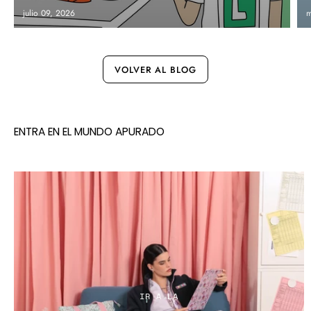
julio 09, 2026
m
VOLVER AL BLOG
ENTRA EN EL MUNDO APURADO
IR A LA