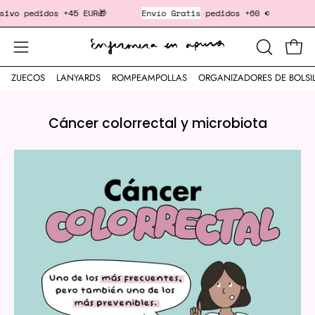
Saltar
o
pedidos +45 EUR🎁
Envío Gratis
pedidos +60 €
‎ ‎ ‎ ‎ ‎
al
contenido
Cesta
Abrir
ABRIR
BARRA
menú
ZUECOS
LANYARDS
ROMPEAMPOLLAS
ORGANIZADORES DE BOLSI
DE
de
BÚSQUED
navegación
Cáncer colorrectal y microbiota