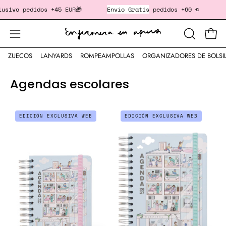
Saltar
sivo
pedidos +45 EUR🎁
Envío Gratis
pedidos +60 €
‎ 
al
contenido
Cesta
Abrir
ABRIR
BARRA
menú
ZUECOS
LANYARDS
ROMPEAMPOLLAS
ORGANIZADORES DE BOLSI
DE
de
BÚSQUED
navegación
Agendas escolares
AGENDA
AGENDA
EDICIÓN EXCLUSIVA WEB
EDICIÓN EXCLUSIVA WEB
APURADA
APURADA
ESCOLAR
ESCOLAR
26/27
26/27
MINI