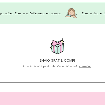
res única e imparable. Eres una Enfermera en apuros
ENVÍO GRATIS, COMPI
A partir de 60€ península.
Resto del mundo
consultar
.