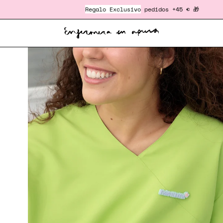
‎ ‎ ‎ ‎ ‎ ‎ ‎ ‎ ‎ ‎ ‎ ‎ ‎ ‎ ‎
Regalo Exclusivo
pedidos +45 € 🎁
Envío Gra
Caja
de
luz
de
imagen
abierta