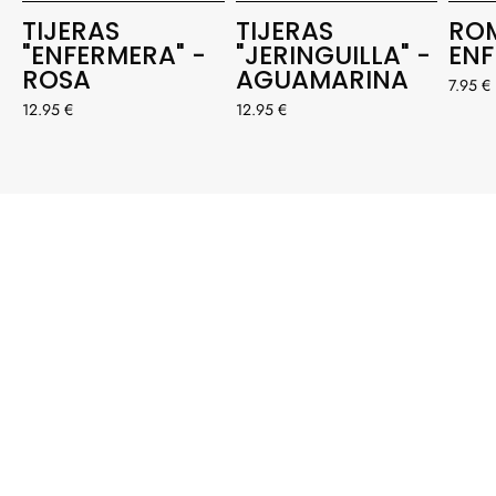
TIJERAS
TIJERAS
RO
"ENFERMERA" -
"JERINGUILLA" -
EN
ROSA
AGUAMARINA
7.95 €
12.95 €
12.95 €
#ENFERMERA
ENAPUROS
Etiqueta a @enfermeraenapuros con #enfermeraenapuros
para tener la oportunidad de aparecer destacada
NUESTRA INSPIRACIÓN: TÚ 💞