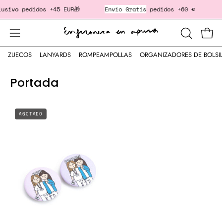
Saltar
sivo
pedidos +45 EUR🎁
Envío Gratis
pedidos +60 €
‎ ‎
al
contenido
Cesta
Abrir
ABRIR
BARRA
menú
ZUECOS
LANYARDS
ROMPEAMPOLLAS
ORGANIZADORES DE BOLSI
DE
de
BÚSQUED
navegación
Portada
Pack
AGOTADO
2
chapas
"BEST
FRIENDS"