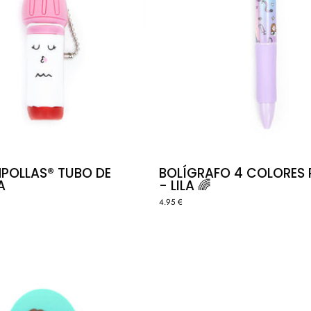
POLLAS® TUBO DE
BOLÍGRAFO 4 COLORES
A
- LILA 🌈
4.95 €
LINTERN
PORTATIJERAS
MAGNÉT
RETRÁCTIL
GLITTER
JERINGUIAMOR
-
ROSA