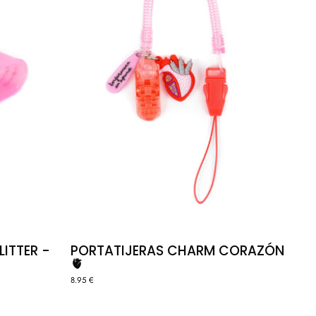
ITTER -
PORTATIJERAS CHARM CORAZÓN
🫀
8.95 €
ESTUCHE
ZADOR