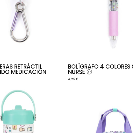
ERAS RETRÁCTIL
BOLÍGRAFO 4 COLORES 
NDO MEDICACIÓN
NURSE 🙂
4.95 €
BOTELLA
MOCHIL
ACERO
PASTEL
INOXIDABLE
COLORS
COSAS
-
DE
COSAS
ENFERMEROS
DE