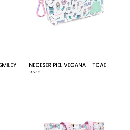
SMILEY
NECESER PIEL VEGANA - TCAE
14.95 €
A
TOTE
BAG
AMOR
PROPIO
♥️