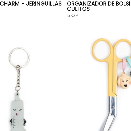
CHARM - JERINGUILLAS
ORGANIZADOR DE BOLSI
CULITOS
14.95 €
Llavero
TIJERAS
"Jeringuilla"
"ANIMAL
-
AMARILL
PASTEL