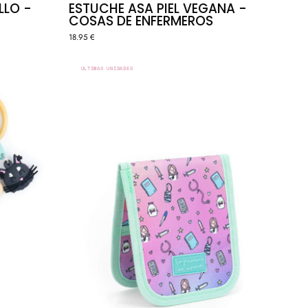
LLO -
ESTUCHE ASA PIEL VEGANA -
COSAS DE ENFERMEROS
18.95 €
ORGANIZADOR
ÚLTIMAS UNIDADES
ITOS"
DE
BOLSILLO
O
-
RAINBOW
🌈