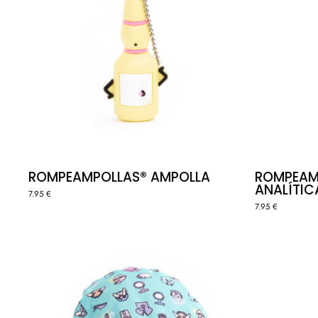
ROMPEAMPOLLAS® AMPOLLA
ROMPEAM
ANALÍTIC
7.95 €
7.95 €
GORRO
QUIRÓFANO
VIDA
EN
EL