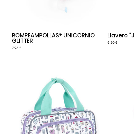
ROMPEAMPOLLAS® UNICORNIO
Llavero "J
GLITTER
6.50 €
7.95 €
AMPULARIO
-
COSAS
DE
ENFERMEROS