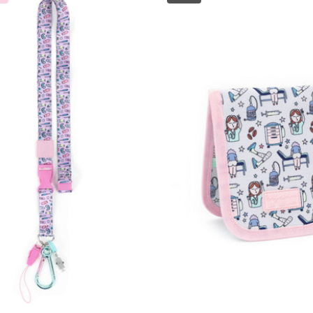
DE
CHARM
BOLSILL
-
-
JERINGUILLAS
CULITOS
💉