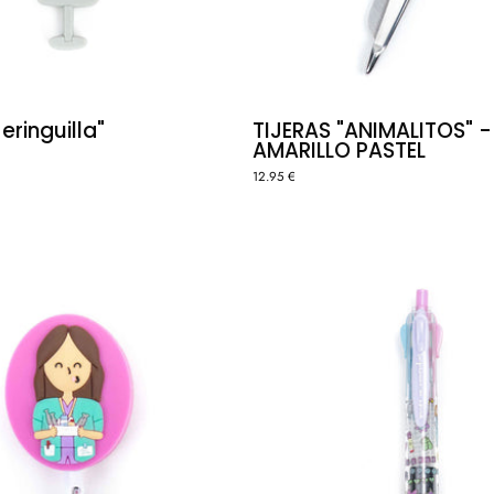
eringuilla"
TIJERAS "ANIMALITOS" -
AMARILLO PASTEL
12.95 €
BOLÍGR
PORTATIJERAS
4
RETRÁCTIL
COLORE
REPARTIENDO
SMILEY
MEDICACIÓN
NURSE
🙂