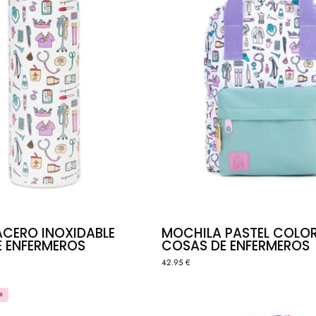
ENFERM
ACERO INOXIDABLE
MOCHILA PASTEL COLOR
 ENFERMEROS
COSAS DE ENFERMEROS
42.95 €
FANNY
GORRO
E
BAG
QUIRÓF