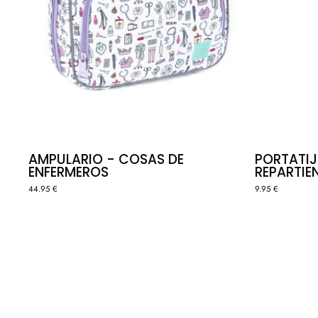
AMPULARIO - COSAS DE
PORTATIJ
ENFERMEROS
REPARTIE
44.95 €
9.95 €
NECESER
PIEL
VEGANA
-
COSAS
DE