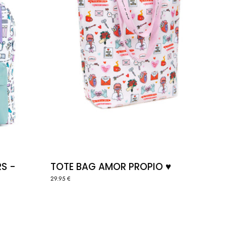
EROS
S -
TOTE BAG AMOR PROPIO ♥️
29.95 €
FANNY
BAG
ANO