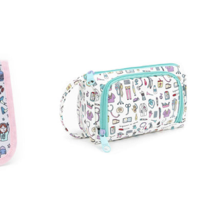
ASA
PIEL
O
VEGANA
-
COSAS
DE
ENFERMEROS