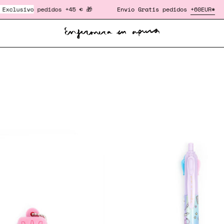
edidos +45 € 🎁
Envío Gratis
pedidos
+60
EUR*
‎ ‎ ‎ ‎ ‎ ‎ ‎ ‎ ‎ ‎ ‎ ‎ ‎ 
ROMPEAMPOLLAS®
BOLÍGR
TUBO
4
DE
COLORE
ANALÍTICA
RAINBO
-
LILA
🌈