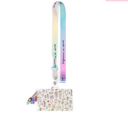
CHARM
-
COSAS
DE
ENFERMEROS