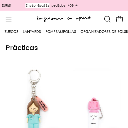
Saltar
🎁
Envío Gratis
pedidos +60 €
‎ ‎ ‎ ‎ ‎ ‎ ‎ ‎ ‎ ‎ ‎ ‎ ‎ ‎ ‎ ‎ ‎ ‎ ‎ ‎ ‎
al
contenido
Cesta
Abrir
ABRIR
BARRA
menú
ZUECOS
LANYARDS
ROMPEAMPOLLAS
ORGANIZADORES DE BOLSI
DE
de
BÚSQUED
navegación
Prácticas
ROMPEAMPOLLAS®
ROMPEAMPOLL
ENFERMERA
TUBO
DE
ANALÍTICA