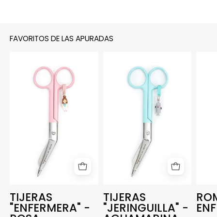
FAVORITOS DE LAS APURADAS
TIJERAS
TIJERAS
"ENFERMERA"
"JERINGUILLA"
-
-
ROSA
AGUAMARINA
TIJERAS
TIJERAS
RO
"ENFERMERA" -
"JERINGUILLA" -
EN