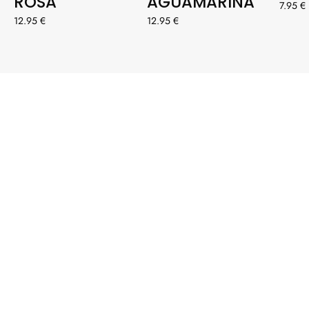
ROSA
AGUAMARINA
7.95 €
12.95 €
12.95 €
#ENFERMERA
ENAPUROS
Etiqueta a @enfermeraenapuros con #enfermeraenapuros
para tener la oportunidad de aparecer destacada
NUESTRA INSPIRACIÓN: TÚ 💞