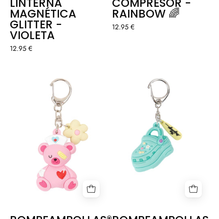
LINTERNA
COMPRESOR -
MAGNÉTICA
RAINBOW 🌈
GLITTER -
12.95 €
VIOLETA
12.95 €
ROMPEAMPOLLAS®
ROMPEAMPOLL
OSITO
ZUECO
🧸
-
INFINITY
CARE
X
ISA
MUGURUZA
✨