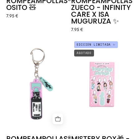
ROMPEAMPOLLAS®
ROMPEAMPOLLAS®
OSITO 🧸
ZUECO - INFINITY
CARE X ISA
7.95 €
MUGURUZA ✨
7.95 €
ROMPEAMPOLLAS®
MISTERY
EDICIÓN LIMITADA ✨
SUERO
BOX
AGOTADO
-
🎁
INFINITY
-
CARE
ROMPEAMPOLL
X
EVERYDAY
ISA
NURSES
MUGURUZA
✨
ROMPEAMPOLLAS®
MISTERY BOX🎁 -