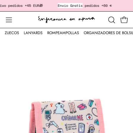
Saltar
pedidos +45 EUR🎁
Envío Gratis
pedidos +60 €
‎ ‎ ‎ ‎ ‎ 
al
contenido
Cesta
Abrir
ABRIR
BARRA
menú
ZUECOS
LANYARDS
ROMPEAMPOLLAS
ORGANIZADORES DE BOLSI
DE
de
Caja
BÚSQUED
navegación
de
luz
de
imagen
abierta