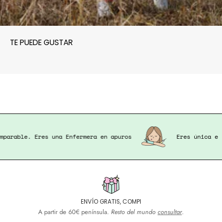
TE PUEDE GUSTAR
 e imparable. Eres una Enfermera en apuros
Eres únic
ENVÍO GRATIS, COMPI
A partir de 60€ península.
Resto del mundo
consultar
.