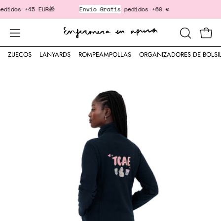
Saltar
dos +45 EUR🎁
Envío Gratis
pedidos +60 €
‎ ‎ ‎ ‎ ‎ ‎ ‎ ‎ ‎ ‎ 
al
contenido
Cesta
Abrir
ABRIR
BARRA
menú
ZUECOS
LANYARDS
ROMPEAMPOLLAS
ORGANIZADORES DE BOLSI
DE
de
Caja
BÚSQUED
navegación
de
luz
de
imagen
abierta