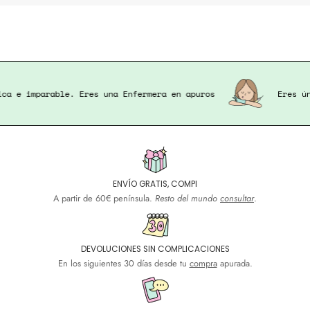
s única e imparable. Eres una Enfermera en apuros
Er
ENVÍO GRATIS, COMPI
A partir de 60€ península.
Resto del mundo
consultar
.
DEVOLUCIONES SIN COMPLICACIONES
En los siguientes 30 días desde tu
compra
apurada.