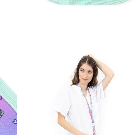
Open
image
lightbox