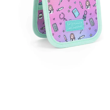
Open
image
lightbox