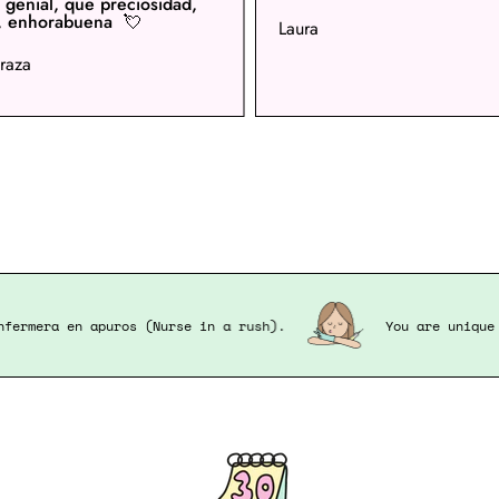
f genial, que preciosidad,
, enhorabuena 💘
Laura
raza
u are a Enfermera en apuros (Nurse in a rush).
You a