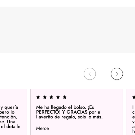
 y quería
Me ha llegado el bolso. ¡Es
H
pero lo
PERFECTO! Y GRACIAS por el
c
tención,
llaverito de regalo, sois lo más.
e
ne. Una
v
el detalle
a
Merce
h