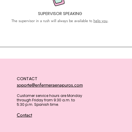
SUPERVISOR SPEAKING
The supervisor in a rush will always be available to
help you
.
CONTACT
soporte@enfermeraenapuros.com
Customer service hours are Monday
through Friday from 9:30 a.m. to
5:30 p.m. Spanish time.
Contact