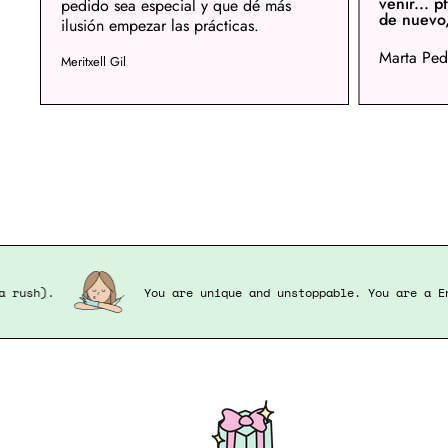
venir... p
pedido sea especial y que dé más
de nuevo
ilusión empezar las prácticas.
Marta Ped
Meritxell Gil
Nurse in a rush).
You are unique and unstoppable. Yo