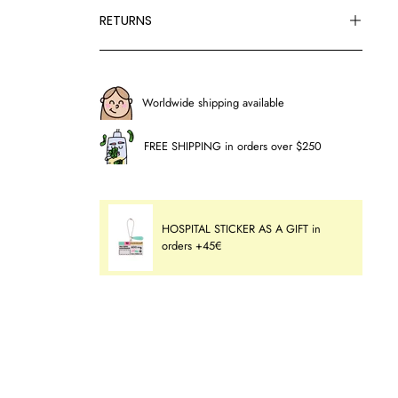
RETURNS
Worldwide shipping available
FREE SHIPPING in orders over $250
HOSPITAL STICKER AS A GIFT in
orders +45€