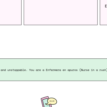
E
re unique and unstoppable. You are a Enfermera en apuros (Nurse 