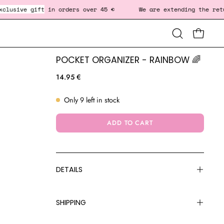
e gift
in orders over 45 € We are extending the return dead
Open
OPEN CA
OP
search
bar
POCKET ORGANIZER - RAINBOW 🌈
14.95 €
Only
9
left in stock
ADD TO CART
DETAILS
SHIPPING