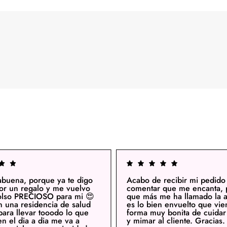
abuena, porque ya te digo
Acabo de recibir mi pedido
or un regalo y me vuelvo
comentar que me encanta, 
olso PRECIOSO para mi 😍
que más me ha llamado la a
n una residencia de salud
es lo bien envuelto que vie
para llevar tooodo lo que
forma muy bonita de cuidar 
en el dia a dia me va a
y mimar al cliente. Gracias.