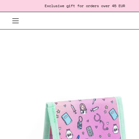
Skip
‎ ‎ ‎ ‎ ‎ ‎ ‎ ‎ ‎ ‎ ‎ ‎ ‎ ‎
Exclusive gift
for orders over 45 EUR
Free 
to
content
Open
navigation
Open
menu
image
lightbox