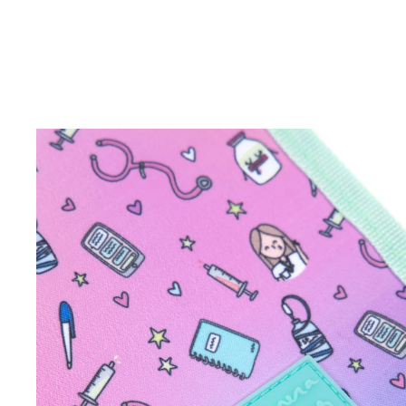
Open
image
lightbox