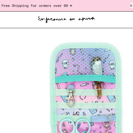
Shipping for orders over 60 €
‎ ‎ ‎ ‎ ‎ ‎ ‎ ‎ ‎ ‎ ‎ ‎ ‎ ‎ ‎ ‎ ‎ ‎ ‎ ‎ ‎ ‎ ‎ ‎ ‎ ‎
Exclusiv
Open
image
lightbox