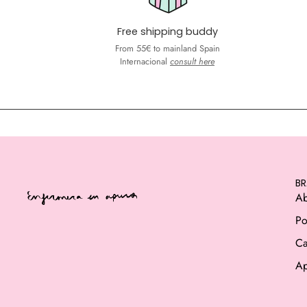
Free shipping buddy
From 55€ to mainland Spain
Internacional
consult here
B
Ab
Po
Ca
Ap