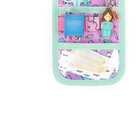
Open
image
lightbox