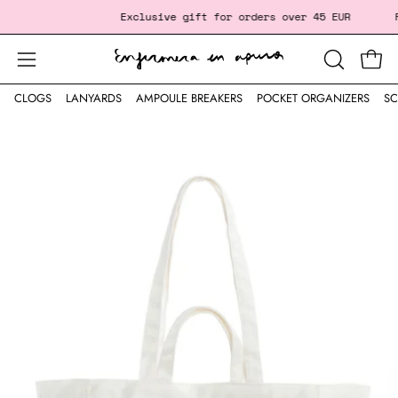
Skip
 ‎ ‎ ‎ ‎ ‎ ‎ ‎ ‎ ‎ ‎ ‎ ‎ ‎ ‎ ‎ ‎ ‎
Exclusive gift
for orders over 45 EUR
Fr
to
content
Open
Open
OPEN
SEARCH
navigation
CLOGS
LANYARDS
AMPOULE BREAKERS
POCKET ORGANIZERS
SC
BAR
menu
Open
image
lightbox