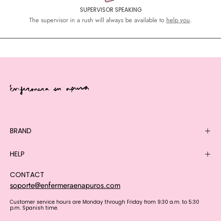
SUPERVISOR SPEAKING
The supervisor in a rush will always be available to
help you
.
BRAND
HELP
CONTACT
soporte@enfermeraenapuros.com
Customer service hours are Monday through Friday from 9:30 a.m. to 5:30
p.m. Spanish time.