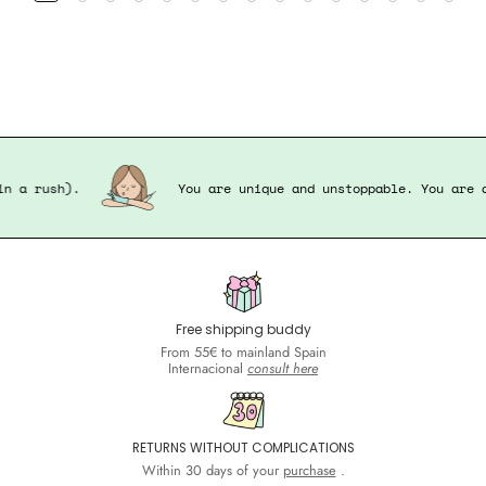
e in a rush).
You are unique and unstoppable. You ar
Free shipping buddy
From 55€ to mainland Spain
Internacional
consult here
RETURNS WITHOUT COMPLICATIONS
Within 30 days of your
purchase
.