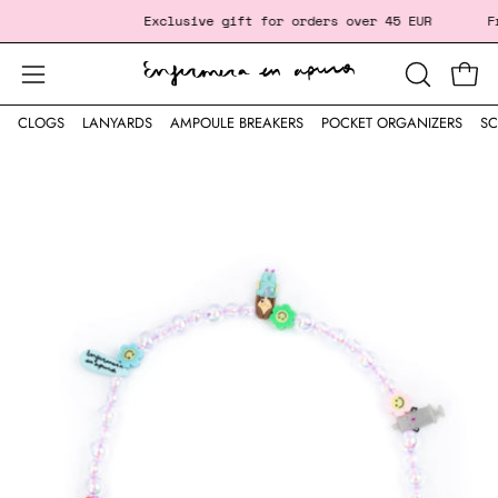
Skip
‎ ‎ ‎ ‎ ‎ ‎ ‎ ‎ ‎ ‎ ‎ ‎ ‎ ‎ ‎ ‎ ‎
Exclusive gift
for orders over 45 EUR
Fr
to
content
Open
Open
OPEN
SEARCH
navigation
CLOGS
LANYARDS
AMPOULE BREAKERS
POCKET ORGANIZERS
SC
BAR
menu
Open
image
lightbox