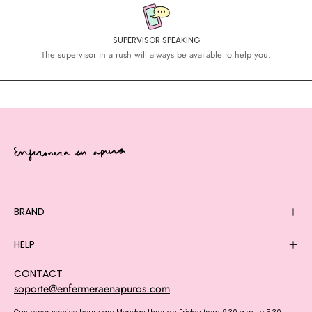
SUPERVISOR SPEAKING
The supervisor in a rush will always be available to
help you
.
BRAND
HELP
CONTACT
soporte@enfermeraenapuros.com